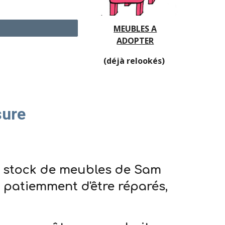
MEUBLES A
ADOPTER
(déjà relookés)
sure
e stock de meubles de Sam
nt patiemment d'être réparés,