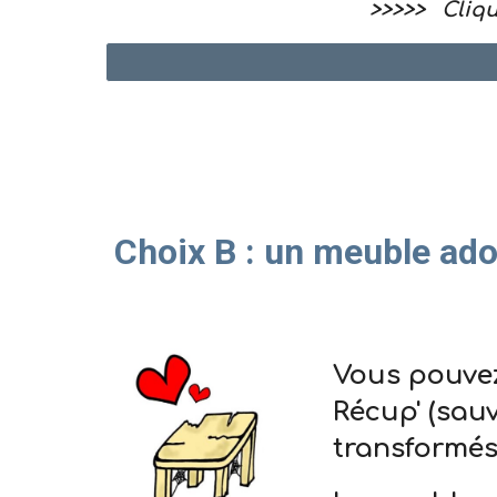
>>>>> Cliquez dessous
Choix B : un m
euble
ado
Vous pouvez
Récup' (sauv
transformés