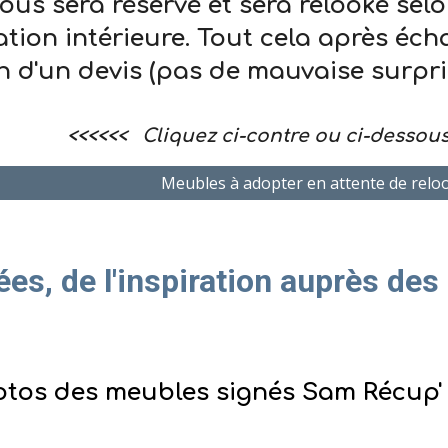
ous sera réservé et sera relooké selo
ation intérieure. Tout cela après éc
n d'un devis (pas de mauvaise surpris
<<<
Cliquez ci
-contre ou ci-
desso
Meubles à adopter en attente de relo
ées, de l
'inspiration
auprès des
otos des meubles signés Sam Récup