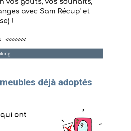
n vos goûts, vos souhaits,
hanges avec Sam Récup' et
e) !
us
<<<<<<<
oking
 meubles déjà adoptés
'
qui ont