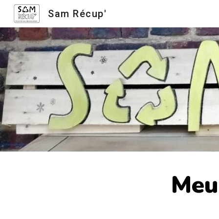
Sam Récup'
Sk
Meub