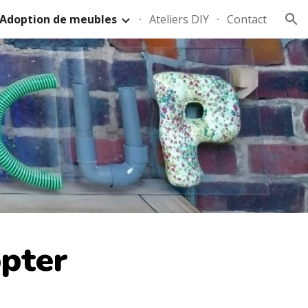
Adoption de meubles
Ateliers DIY
Contact
ion
opter